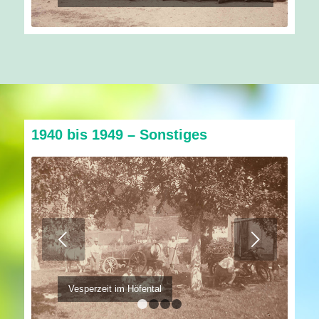
1940 bis 1949 – Sonstiges
Weiter
Vesperzeit im Höfental
1
2
3
4