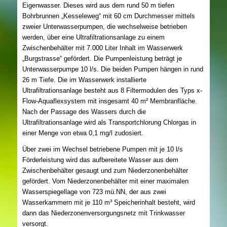
Eigenwasser. Dieses wird aus dem rund 50 m tiefen
Bohrbrunnen „Kesseleweg“ mit 60 cm Durchmesser mittels
zweier Unterwasserpumpen, die wechselweise betrieben
werden, über eine Ultrafiltrationsanlage zu einem
Zwischenbehälter mit 7.000 Liter Inhalt im Wasserwerk
„Burgstrasse“ gefördert. Die Pumpenleistung beträgt je
Unterwasserpumpe 10 l/s. Die beiden Pumpen hängen in rund
26 m Tiefe. Die im Wasserwerk installierte
Ultrafiltrationsanlage besteht aus 8 Filtermodulen des Typs x-
Flow-Aquaflexsystem mit insgesamt 40 m² Membranfläche.
Nach der Passage des Wassers durch die
Ultrafiltrationsanlage wird als Transportchlorung Chlorgas in
einer Menge von etwa 0,1 mg/l zudosiert.
Über zwei im Wechsel betriebene Pumpen mit je 10 l/s
Förderleistung wird das aufbereitete Wasser aus dem
Zwischenbehälter gesaugt und zum Niederzonenbehälter
gefördert. Vom Niederzonenbehälter mit einer maximalen
Wasserspiegellage von 723 mü.NN, der aus zwei
Wasserkammern mit je 110 m³ Speicherinhalt besteht, wird
dann das Niederzonenversorgungsnetz mit Trinkwasser
versorgt.