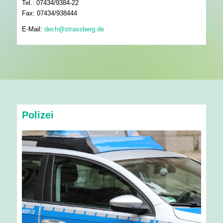
Tel.: 07434/9384-22
Fax: 07434/938444
E-Mail:
dech@strassberg.de
Polizei